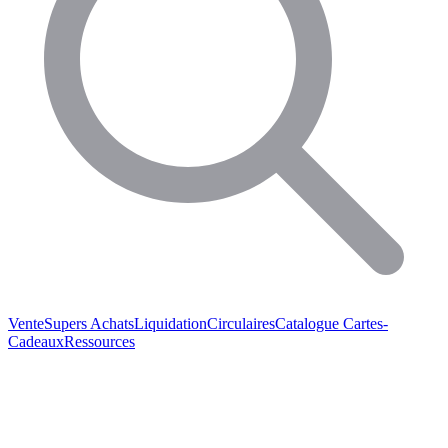
Vente
Supers Achats
Liquidation
Circulaires
Catalogue
Cartes-
Cadeaux
Ressources