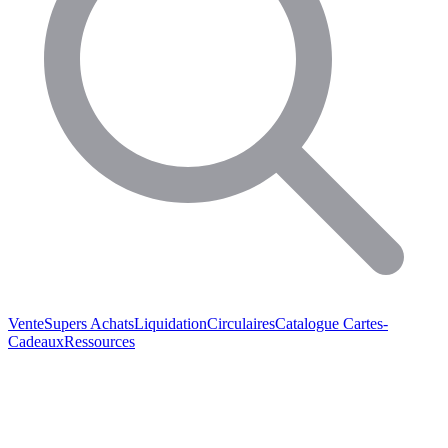
Vente
Supers Achats
Liquidation
Circulaires
Catalogue
Cartes-
Cadeaux
Ressources