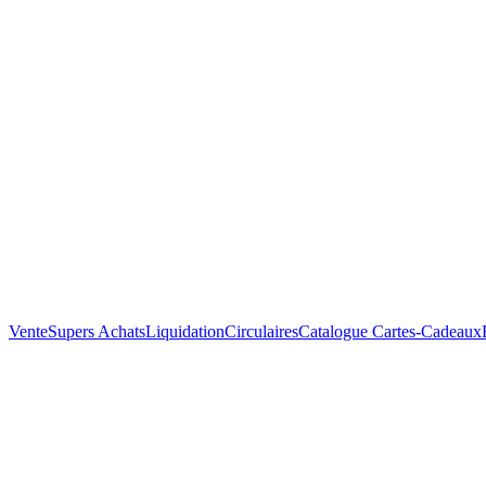
Vente
Supers Achats
Liquidation
Circulaires
Catalogue
Cartes-Cadeaux