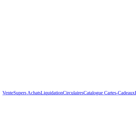
Vente
Supers Achats
Liquidation
Circulaires
Catalogue
Cartes-Cadeaux