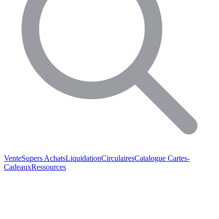
Vente
Supers Achats
Liquidation
Circulaires
Catalogue
Cartes-
Cadeaux
Ressources