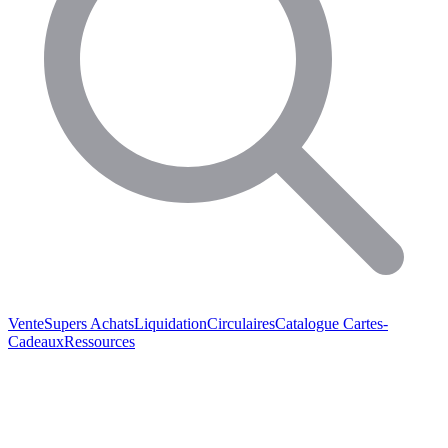
Vente
Supers Achats
Liquidation
Circulaires
Catalogue
Cartes-
Cadeaux
Ressources