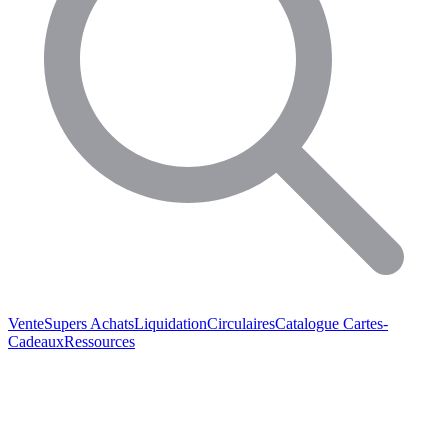
Vente
Supers Achats
Liquidation
Circulaires
Catalogue
Cartes-
Cadeaux
Ressources