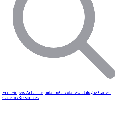
Vente
Supers Achats
Liquidation
Circulaires
Catalogue
Cartes-
Cadeaux
Ressources