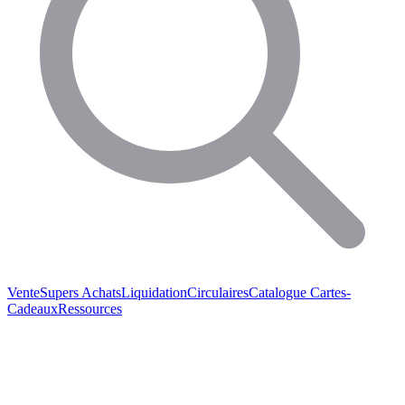
Vente
Supers Achats
Liquidation
Circulaires
Catalogue
Cartes-
Cadeaux
Ressources