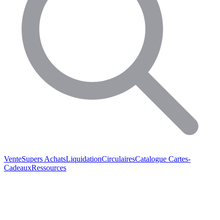
Vente
Supers Achats
Liquidation
Circulaires
Catalogue
Cartes-
Cadeaux
Ressources