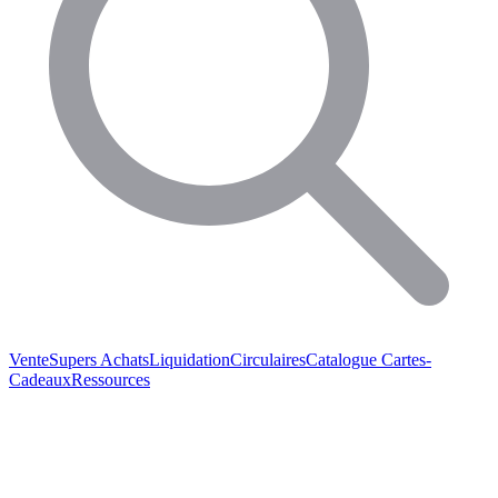
Vente
Supers Achats
Liquidation
Circulaires
Catalogue
Cartes-
Cadeaux
Ressources