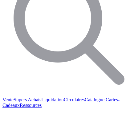
Vente
Supers Achats
Liquidation
Circulaires
Catalogue
Cartes-
Cadeaux
Ressources