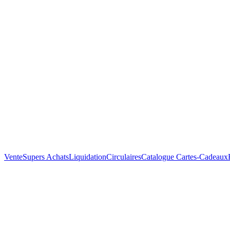
Vente
Supers Achats
Liquidation
Circulaires
Catalogue
Cartes-Cadeaux