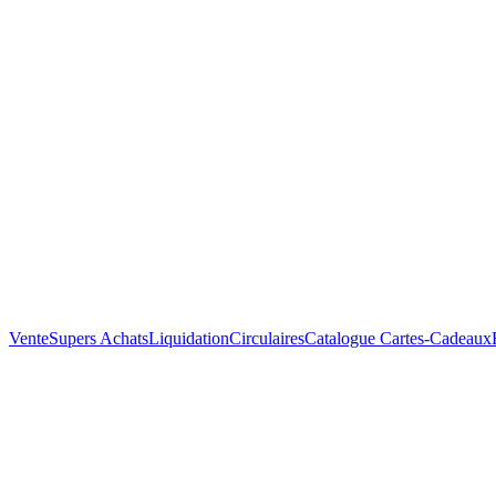
Vente
Supers Achats
Liquidation
Circulaires
Catalogue
Cartes-Cadeaux