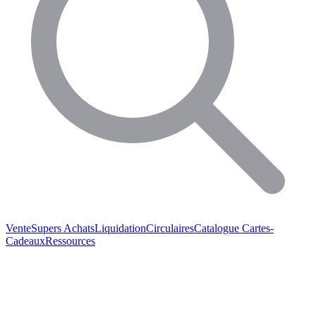
Vente
Supers Achats
Liquidation
Circulaires
Catalogue
Cartes-
Cadeaux
Ressources