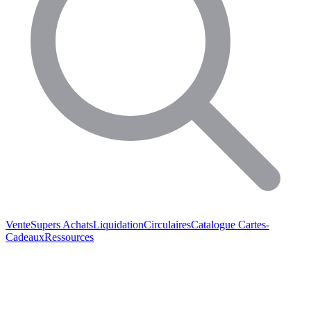
Vente
Supers Achats
Liquidation
Circulaires
Catalogue
Cartes-
Cadeaux
Ressources