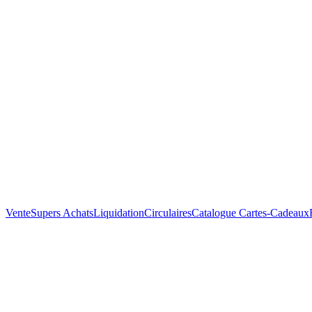
Vente
Supers Achats
Liquidation
Circulaires
Catalogue
Cartes-Cadeaux