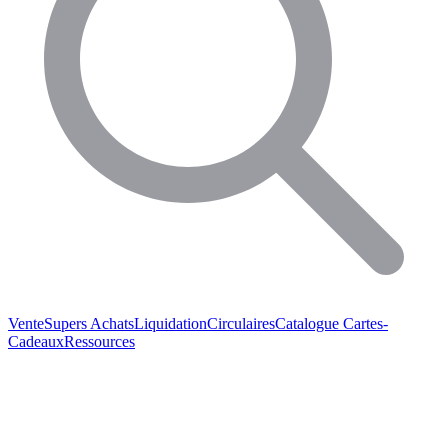
Vente
Supers Achats
Liquidation
Circulaires
Catalogue
Cartes-
Cadeaux
Ressources