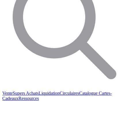
Vente
Supers Achats
Liquidation
Circulaires
Catalogue
Cartes-
Cadeaux
Ressources