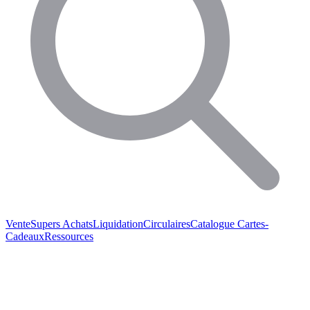
Vente
Supers Achats
Liquidation
Circulaires
Catalogue
Cartes-
Cadeaux
Ressources