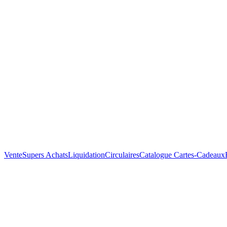
Vente
Supers Achats
Liquidation
Circulaires
Catalogue
Cartes-Cadeaux