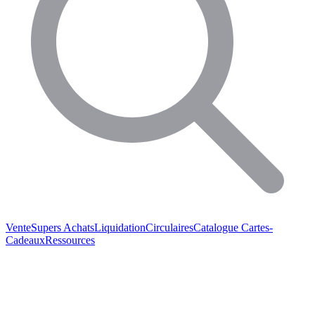
Vente
Supers Achats
Liquidation
Circulaires
Catalogue
Cartes-
Cadeaux
Ressources