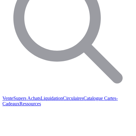
Vente
Supers Achats
Liquidation
Circulaires
Catalogue
Cartes-
Cadeaux
Ressources