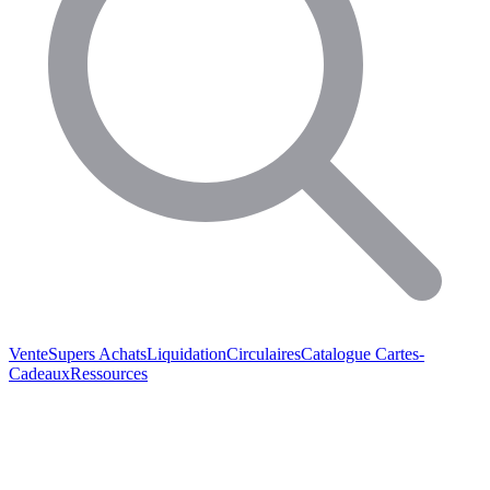
Vente
Supers Achats
Liquidation
Circulaires
Catalogue
Cartes-
Cadeaux
Ressources