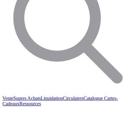
Vente
Supers Achats
Liquidation
Circulaires
Catalogue
Cartes-
Cadeaux
Ressources