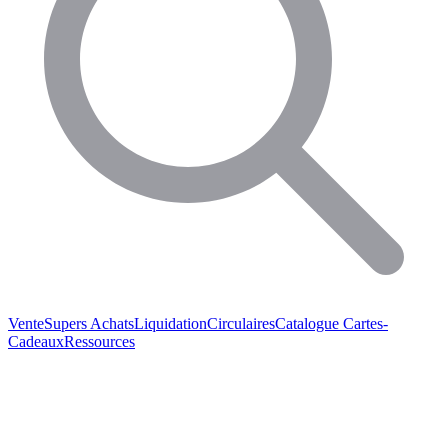
Vente
Supers Achats
Liquidation
Circulaires
Catalogue
Cartes-
Cadeaux
Ressources