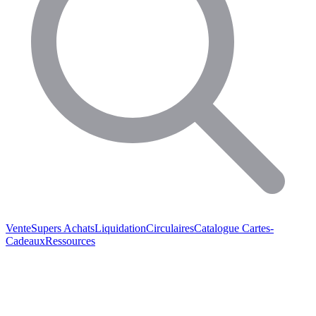
Vente
Supers Achats
Liquidation
Circulaires
Catalogue
Cartes-
Cadeaux
Ressources