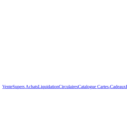
Vente
Supers Achats
Liquidation
Circulaires
Catalogue
Cartes-Cadeaux