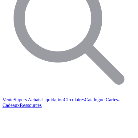
Vente
Supers Achats
Liquidation
Circulaires
Catalogue
Cartes-
Cadeaux
Ressources