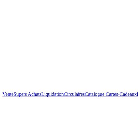
Vente
Supers Achats
Liquidation
Circulaires
Catalogue
Cartes-Cadeaux