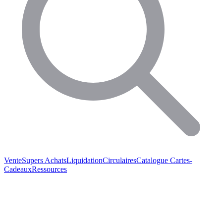
Vente
Supers Achats
Liquidation
Circulaires
Catalogue
Cartes-
Cadeaux
Ressources