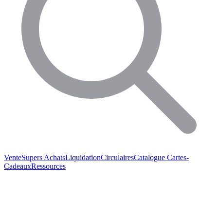
Vente
Supers Achats
Liquidation
Circulaires
Catalogue
Cartes-
Cadeaux
Ressources