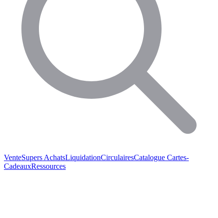
Vente
Supers Achats
Liquidation
Circulaires
Catalogue
Cartes-
Cadeaux
Ressources