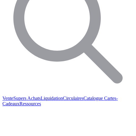
Vente
Supers Achats
Liquidation
Circulaires
Catalogue
Cartes-
Cadeaux
Ressources