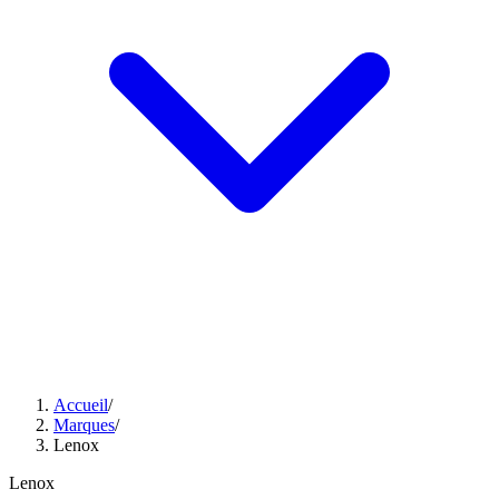
Accueil
/
Marques
/
Lenox
Lenox