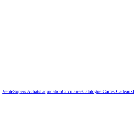
Vente
Supers Achats
Liquidation
Circulaires
Catalogue
Cartes-Cadeaux