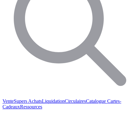
Vente
Supers Achats
Liquidation
Circulaires
Catalogue
Cartes-
Cadeaux
Ressources