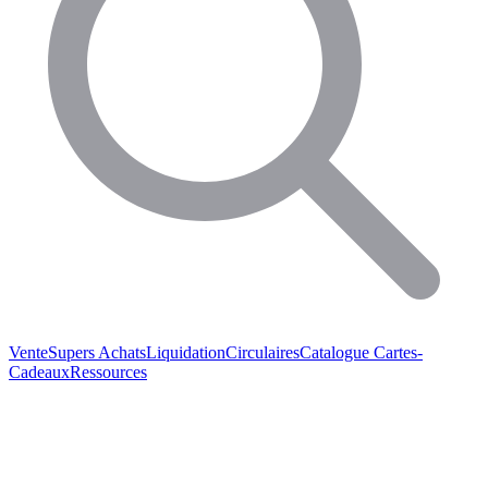
Vente
Supers Achats
Liquidation
Circulaires
Catalogue
Cartes-
Cadeaux
Ressources