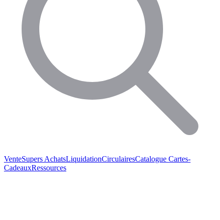
Vente
Supers Achats
Liquidation
Circulaires
Catalogue
Cartes-
Cadeaux
Ressources