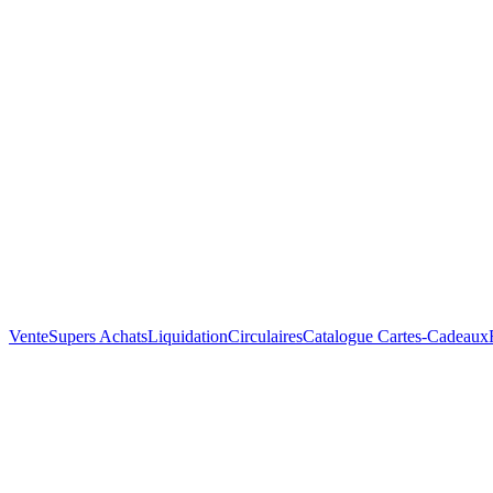
Vente
Supers Achats
Liquidation
Circulaires
Catalogue
Cartes-Cadeaux