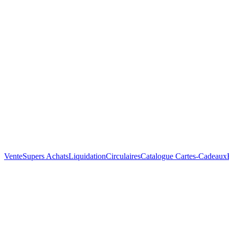
Vente
Supers Achats
Liquidation
Circulaires
Catalogue
Cartes-Cadeaux