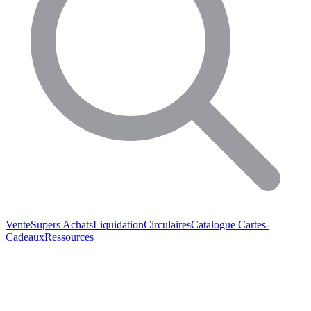
Vente
Supers Achats
Liquidation
Circulaires
Catalogue
Cartes-
Cadeaux
Ressources