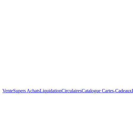
Vente
Supers Achats
Liquidation
Circulaires
Catalogue
Cartes-Cadeaux