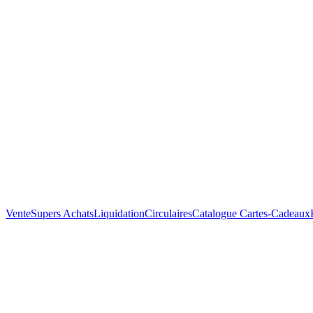
Vente
Supers Achats
Liquidation
Circulaires
Catalogue
Cartes-Cadeaux