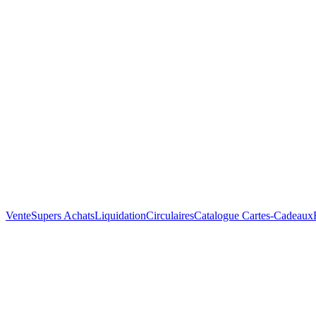
Vente
Supers Achats
Liquidation
Circulaires
Catalogue
Cartes-Cadeaux