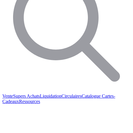
Vente
Supers Achats
Liquidation
Circulaires
Catalogue
Cartes-
Cadeaux
Ressources