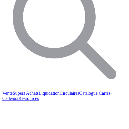
Vente
Supers Achats
Liquidation
Circulaires
Catalogue
Cartes-
Cadeaux
Ressources