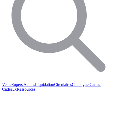
Vente
Supers Achats
Liquidation
Circulaires
Catalogue
Cartes-
Cadeaux
Ressources