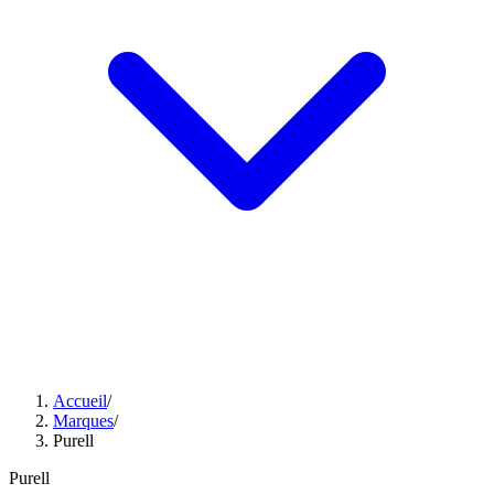
Accueil
/
Marques
/
Purell
Purell