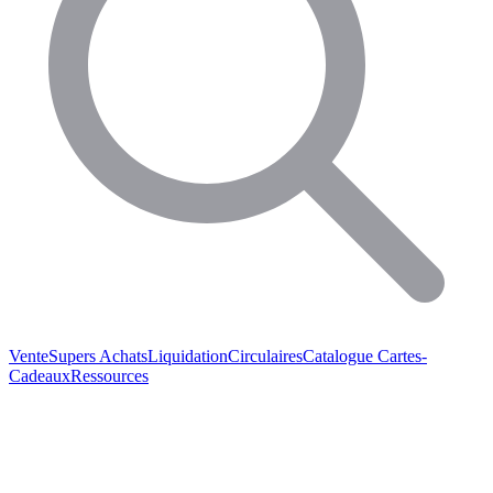
Vente
Supers Achats
Liquidation
Circulaires
Catalogue
Cartes-
Cadeaux
Ressources