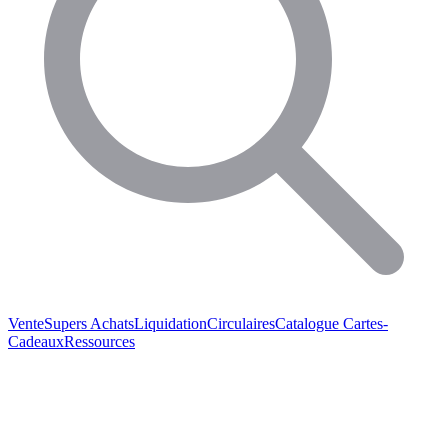
Vente
Supers Achats
Liquidation
Circulaires
Catalogue
Cartes-
Cadeaux
Ressources