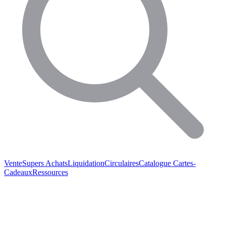
Vente
Supers Achats
Liquidation
Circulaires
Catalogue
Cartes-
Cadeaux
Ressources